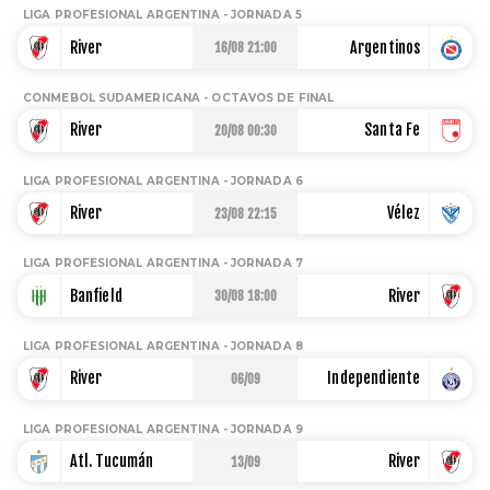
LIBERTADORES
LIGA PROFESIONAL ARGENTINA - JORNADA 5
River
Argentinos
16/08 21:00
COPA ARGENTINA
CONMEBOL SUDAMERICANA - OCTAVOS DE FINAL
River
Santa Fe
20/08 00:30
LIGA PROFESIONAL ARGENTINA - JORNADA 6
STAFF
|
CONTACTO
|
River
Vélez
23/08 22:15
ESCRIBE EN LA PÁGINA MILLONARIA
LIGA PROFESIONAL ARGENTINA - JORNADA 7
La Página Millonaria es un sitio no oficial, creado por socios
Banfield
River
e hinchas de River y no tiene afiliación alguna con el club
30/08 18:00
Atlético River Plate.
Esta sección no tiene relación alguna con el club. Para
LIGA PROFESIONAL ARGENTINA - JORNADA 8
visitar el sitio oficial
haz click aquí
River
Independiente
06/09
Términos y Condiciones
LIGA PROFESIONAL ARGENTINA - JORNADA 9
Políticas de Privacidad
Ad Choices
Atl. Tucumán
River
13/09