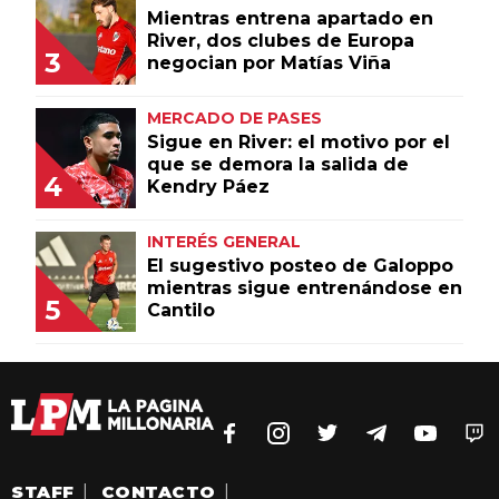
Mientras entrena apartado en
River, dos clubes de Europa
3
negocian por Matías Viña
MERCADO DE PASES
Sigue en River: el motivo por el
que se demora la salida de
4
Kendry Páez
INTERÉS GENERAL
El sugestivo posteo de Galoppo
mientras sigue entrenándose en
5
Cantilo
STAFF
|
CONTACTO
|