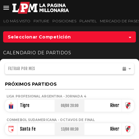
LO MÁS VISTO
FIXTURE
POSICIONES
PLANTEL
MERCADO DE PASE
Seleccionar Competición
LO MÁS VISTO
CALENDARIO DE PARTIDOS
FIXTURE
FILTRAR POR MES
POSICIONES
PRÓXIMOS PARTIDOS
PLANTEL
LIGA PROFESIONAL ARGENTINA - JORNADA 4
Tigre
River
08/08 20:00
MERCADO DE PASES
CONMEBOL SUDAMERICANA - OCTAVOS DE FINAL
LIGA PROFESIONAL
Santa Fe
River
13/08 00:30