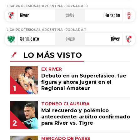
LIGA PROFESIONAL ARGENTINA - JORNADA 10
Un producto de Futbol Sites.
River
Huracán
20/09
Todos los derechos
reservados.
LIGA PROFESIONAL ARGENTINA - JORNADA 11
Sarmiento
River
04/10
LO MÁS VISTO
EX RIVER
Debutó en un Superclásico, fue
figura y ahora jugará en el
1
Regional Amateur
TORNEO CLAUSURA
Mal recuerdo y polémico
antecedente: árbitro confirmado
2
para River vs. Tigre
MERCADO DE PASES