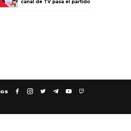
canal de TV pasa el partido
NOS
on el club Atlético River Plate.