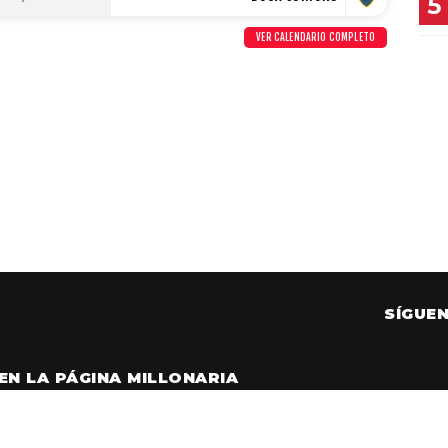
5
VER CALENDARIO COMPLETO
SÍGUE
EN LA PÁGINA MILLONARIA
 creado por socios e hinchas de River y no tiene afiliación alguna c
club. Para visitar el sitio oficial
haz click aquí