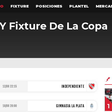
TO
FIXTURE
POSICIONES
PLANTEL
MERCA
Y Fixture De La Copa
RES
COPA ARGENTINA
MERCADO DE PASES
Noticias
Noticias
nes
Fixture
INDEPENDIENTE
12/08 22:15
1
GIMNASIA LA PLATA
18/08 20:00