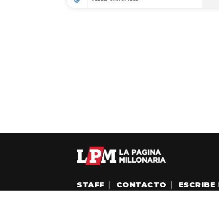
STAFF
|
CONTACTO
|
ESCRIBE 
La Página Millonaria es un sitio no oficial,
Esta sección no tiene relación alguna con el 