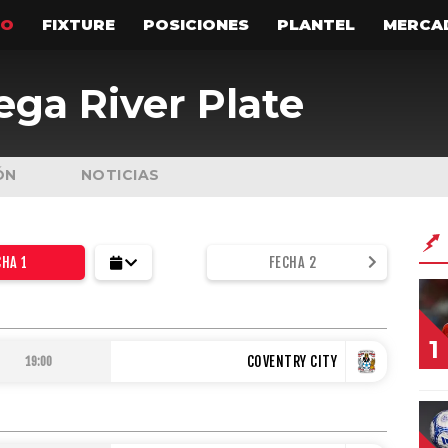
TO
FIXTURE
POSICIONES
PLANTEL
MERCA
ga River Plate
RES
COPA ARGENTINA
MERCADO DE PASES
Noticias
Noticias
nes
Fixture
ÓN
NOTICIAS
CHA 1
FECHA 2
1
COVENTRY CITY
19:00