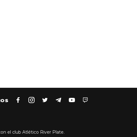
NOS
on el club Atlético River Plate.