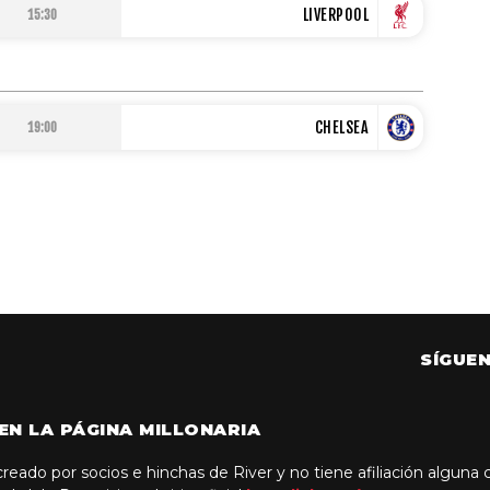
LIVERPOOL
15:30
CHELSEA
19:00
SÍGUE
EN LA PÁGINA MILLONARIA
 creado por socios e hinchas de River y no tiene afiliación alguna c