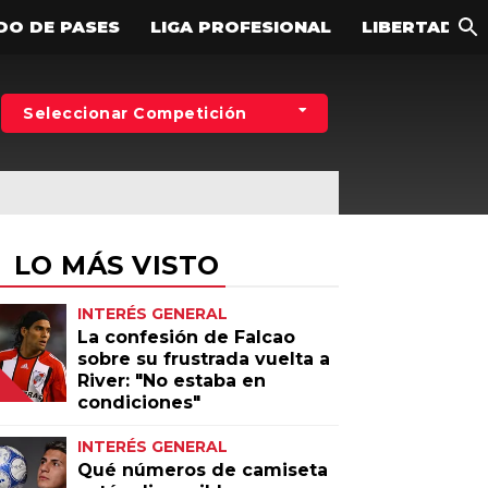
DO DE PASES
LIGA PROFESIONAL
LIBERTADOR
MÁS MILLONARIOS
Seleccionar Competición
Ex River
Hinchas
Entrevistas
LO MÁS VISTO
INTERÉS GENERAL
La confesión de Falcao
sobre su frustrada vuelta a
River: "No estaba en
condiciones"
INTERÉS GENERAL
Qué números de camiseta