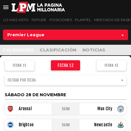
LO MÁS VISTO
FIXTURE
POSICIONES
PLANTEL
MERCADO DE PASE
Premier League
LO MÁS VISTO
CALENDARIO
CLASIFICACIÓN
NOTICIAS
FIXTURE
FECHA 12
FECHA 11
FECHA 13
POSICIONES
FILTRAR POR FECHA
PLANTEL
SÁBADO 28 DE NOVIEMBRE
MERCADO DE PASES
Arsenal
Man City
15:00
LIGA PROFESIONAL
Brighton
Newcastle
15:00