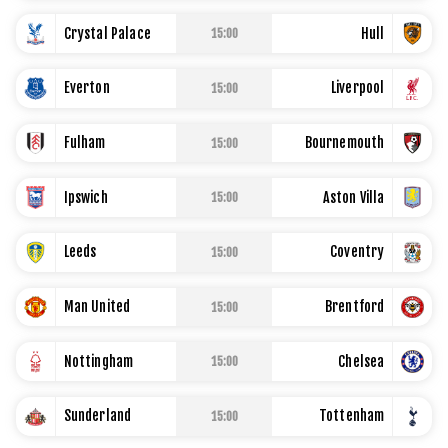
LIBERTADORES
Crystal Palace
Hull
15:00
COPA ARGENTINA
Everton
Liverpool
15:00
Fulham
Bournemouth
15:00
STAFF
|
CONTACTO
|
Ipswich
Aston Villa
15:00
ESCRIBE EN LA PÁGINA MILLONARIA
Leeds
Coventry
15:00
La Página Millonaria es un sitio no oficial, creado por socios
e hinchas de River y no tiene afiliación alguna con el club
Atlético River Plate.
Man United
Brentford
15:00
Esta sección no tiene relación alguna con el club. Para
visitar el sitio oficial
haz click aquí
Nottingham
Chelsea
15:00
Términos y Condiciones
Sunderland
Tottenham
15:00
Políticas de Privacidad
Ad Choices