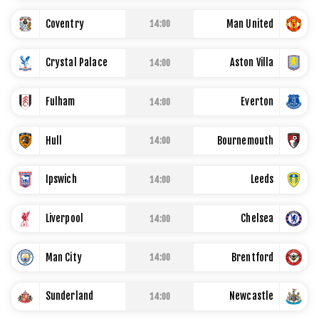
LIBERTADORES
Coventry
Man United
14:00
COPA ARGENTINA
Crystal Palace
Aston Villa
14:00
Fulham
Everton
14:00
STAFF
|
CONTACTO
|
Hull
Bournemouth
14:00
ESCRIBE EN LA PÁGINA MILLONARIA
Ipswich
Leeds
14:00
La Página Millonaria es un sitio no oficial, creado por socios
e hinchas de River y no tiene afiliación alguna con el club
Atlético River Plate.
Liverpool
Chelsea
14:00
Esta sección no tiene relación alguna con el club. Para
visitar el sitio oficial
haz click aquí
Man City
Brentford
14:00
Términos y Condiciones
Sunderland
Newcastle
14:00
Políticas de Privacidad
Ad Choices