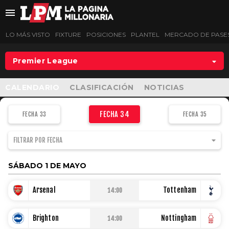
LO MÁS VISTO
FIXTURE
POSICIONES
PLANTEL
MERCADO DE PASE
Premier League
LO MÁS VISTO
CALENDARIO
CLASIFICACIÓN
NOTICIAS
FIXTURE
FECHA 34
FECHA 33
FECHA 35
POSICIONES
FILTRAR POR FECHA
PLANTEL
SÁBADO 1 DE MAYO
MERCADO DE PASES
Arsenal
Tottenham
14:00
LIGA PROFESIONAL
Brighton
Nottingham
14:00